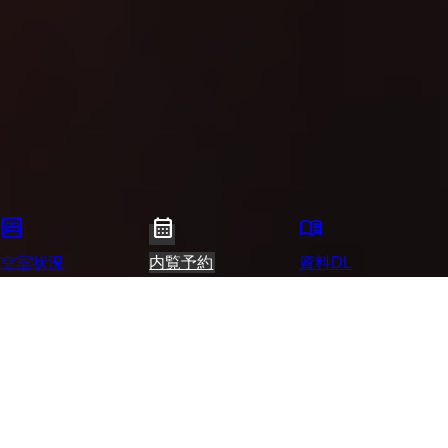
bedroom_parent
calendar_month
menu_book
空室状況
内覧予約
資料DL