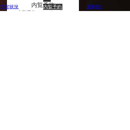
内覧予約
空室状況
内覧予約
資料DL
内覧予約はこちらから。
calendar_month
内覧予約をする
Contact
お問い合わせ
call
0120-185-119
受付時間／平日9:00~18:00
mail
フォームはこちら