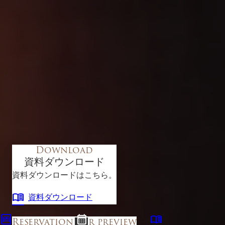
Download
資料ダウンロード
資料ダウンロードはこちら。
menu_book
資料ダウンロード
bedroom_parent
calendar_month
menu_book
Reservation for preview